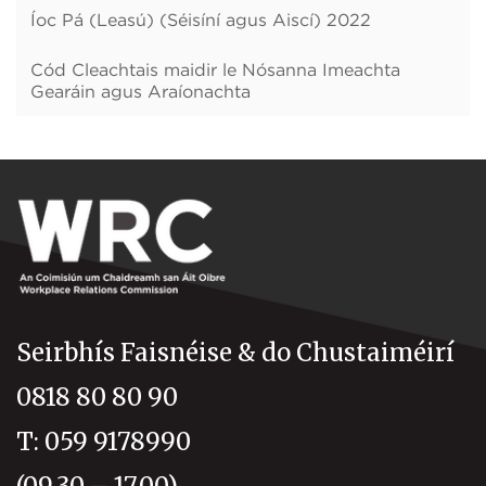
Íoc Pá (Leasú) (Séisíní agus Aiscí) 2022
Cód Cleachtais maidir le Nósanna Imeachta
Gearáin agus Araíonachta
Seirbhís Faisnéise & do Chustaiméirí
0818 80 80 90
T: 059 9178990
(09.30 – 17.00)