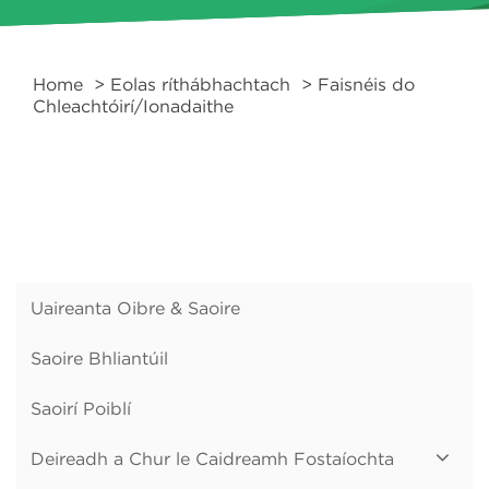
Home
>
Eolas ríthábhachtach
> Faisnéis do
Chleachtóirí/Ionadaithe
Uaireanta Oibre & Saoire
Saoire Bhliantúil
Saoirí Poiblí
Deireadh a Chur le Caidreamh Fostaíochta