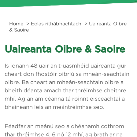
Home
>
Eolas ríthábhachtach
> Uaireanta Oibre
& Saoire
Uaireanta Oibre & Saoire
Is ionann 48 uair an t-uasmhéid uaireanta gur
cheart don fhostóir oibriú sa mheán-seachtain
oibre. Ba cheart an mheán-seachtain oibre a
bheith déanta amach thar thréimhse cheithre
mhí. Ag an am céanna tá roinnt eisceachtaí a
bhaineann leis an meántréimhse seo.
Féadfar an meánú seo a dhéanamh cothrom
thar thréimhse 4, 6 nó 12 mhí, ag brath ar na