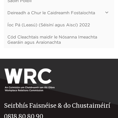
Saoirí Poiblí
Deireadh a Chur le Caidreamh Fostaíochta
Íoc Pá (Leasú) (Séisíní agus Aiscí) 2022
Cód Cleachtais maidir le Nósanna Imeachta
Gearáin agus Araíonachta
Seirbhís Faisnéise & do Chustaiméirí
0818 80 80 90