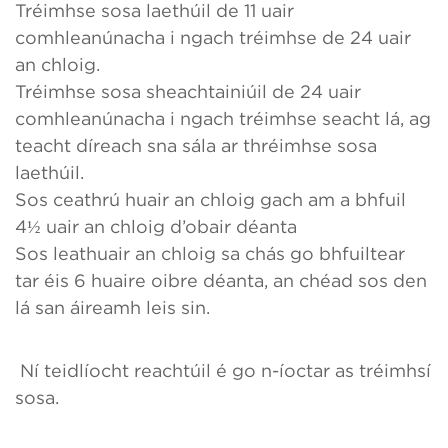
Tréimhse sosa laethúil de 11 uair
comhleanúnacha i ngach tréimhse de 24 uair
an chloig.
Tréimhse sosa sheachtainiúil de 24 uair
comhleanúnacha i ngach tréimhse seacht lá, ag
teacht díreach sna sála ar thréimhse sosa
laethúil.
Sos ceathrú huair an chloig gach am a bhfuil
4½ uair an chloig d’obair déanta
Sos leathuair an chloig sa chás go bhfuiltear
tar éis 6 huaire oibre déanta, an chéad sos den
lá san áireamh leis sin.
Ní teidlíocht reachtúil é go n-íoctar as tréimhsí
sosa.