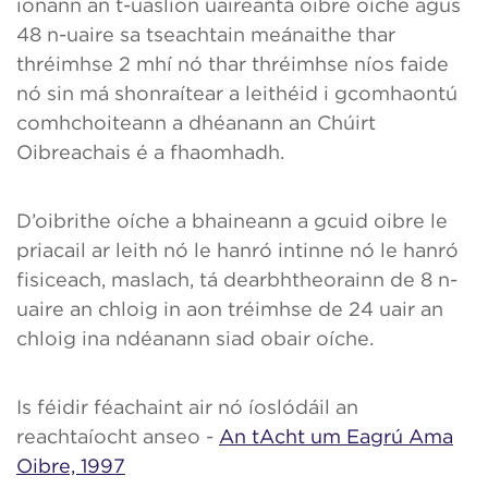
ionann an t-uaslíon uaireanta oibre oíche agus
48 n-uaire sa tseachtain meánaithe thar
thréimhse 2 mhí nó thar thréimhse níos faide
nó sin má shonraítear a leithéid i gcomhaontú
comhchoiteann a dhéanann an Chúirt
Oibreachais é a fhaomhadh.
D’oibrithe oíche a bhaineann a gcuid oibre le
priacail ar leith nó le hanró intinne nó le hanró
fisiceach, maslach, tá dearbhtheorainn de 8 n-
uaire an chloig in aon tréimhse de 24 uair an
chloig ina ndéanann siad obair oíche.
Is féidir féachaint air nó íoslódáil an
reachtaíocht anseo -
An tAcht um Eagrú Ama
Oibre, 1997