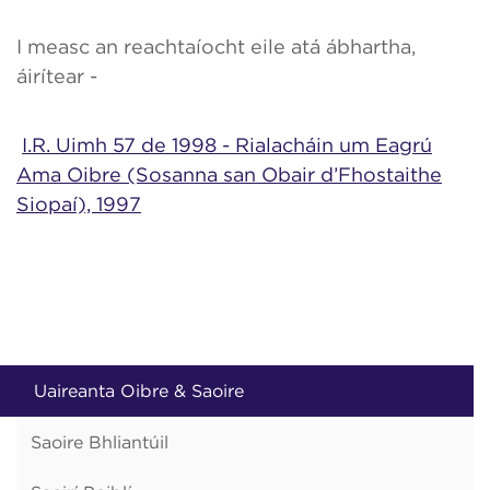
I measc an reachtaíocht eile atá ábhartha,
áirítear -
I.R. Uimh 57 de 1998 - Rialacháin um Eagrú
Ama Oibre (Sosanna san Obair d’Fhostaithe
Siopaí), 1997
Uaireanta Oibre & Saoire
Saoire Bhliantúil