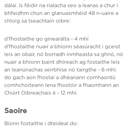
dálaí. Is féidir na rialacha seo a leanas a chur i
bhfeidhm chun an glanuasmhéid 48 n-uaire a
chloig sa tseachtain oibre:
d’fhostaithe go ginearálta - 4 mhí
d’fhostaithe nuair a bhíonn séasúracht i gceist
leis an obair, nó borradh inmheasta sa ghnó, nó
nuair a bhíonn baint dhíreach ag fostaithe leis
an leanúnachas seirbhíse nó tairgthe - 6 mhí.
do gach aon fhostaí a dhéanann comhaontú
comhchoiteann lena fhostóir a fhaomhann an
Chúirt Oibreachais é - 12 mhí.
Saoire
Bíonn fostaithe i dteideal do: