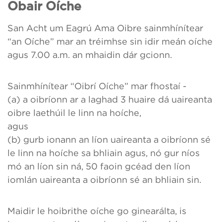
Obair Oíche
San Acht um Eagrú Ama Oibre sainmhínítear
“an Oíche” mar an tréimhse sin idir meán oíche
agus 7.00 a.m. an mhaidin dár gcionn.
Sainmhínítear “Oibrí Oíche” mar fhostaí -
(a) a oibríonn ar a laghad 3 huaire dá uaireanta
oibre laethúil le linn na hoíche,
agus
(b) gurb ionann an líon uaireanta a oibríonn sé
le linn na hoíche sa bhliain agus, nó gur níos
mó an líon sin ná, 50 faoin gcéad den líon
iomlán uaireanta a oibríonn sé an bhliain sin.
Maidir le hoibrithe oíche go ginearálta, is